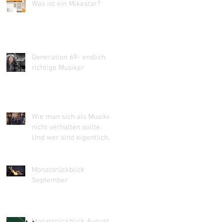
Was ist ein Mikestar?
Generation 69- endlich
richtige Musiker
Wie man sich als Musiker
nicht verhalten sollte.
Und wer sind eigentlich
"The rockin Comets&quo
Monatsrückblick
September
Monatsrückblick August