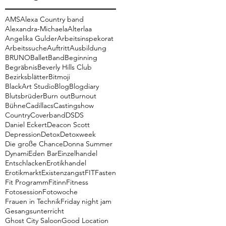
AMS
Alexa Country band
Alexandra-Michaela
Alterlaa
Angelika Gulder
Arbeitsinspekorat
Arbeitssuche
Auftritt
Ausbildung
BRUNO
Ballet
Band
Beginning
Begräbnis
Beverly Hills Club
Bezirksblätter
Bitmoji
BlackArt Studio
Blog
Blogdiary
Blutsbrüder
Burn out
Burnout
Bühne
Cadillacs
Castingshow
Country
Coverband
DSDS
Daniel Eckert
Deacon Scott
Depression
Detox
Detoxweek
Die große Chance
Donna Summer
Dynami
Eden Bar
Einzelhandel
Entschlacken
Erotikhandel
Erotikmarkt
Existenzangst
FIT
Fasten
Fit Programm
Fitinn
Fitness
Fotosession
Fotowoche
Frauen in Technik
Friday night jam
Gesangsunterricht
Ghost City Saloon
Good Location