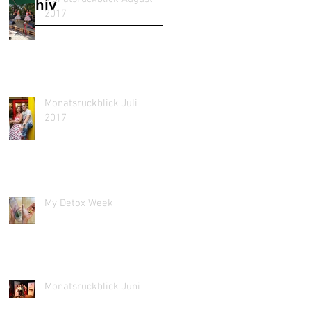
Archiv
2017
Monatsrückblick Juli
2017
My Detox Week
Monatsrückblick Juni