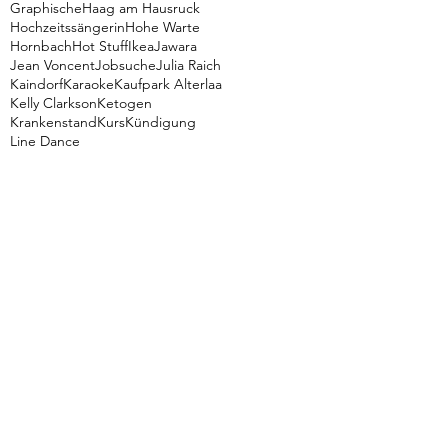
Graphische
Haag am Hausruck
Hochzeitssängerin
Hohe Warte
Hornbach
Hot Stuff
Ikea
Jawara
Jean Voncent
Jobsuche
Julia Raich
Kaindorf
Karaoke
Kaufpark Alterlaa
Kelly Clarkson
Ketogen
Krankenstand
Kurs
Kündigung
Line Dance