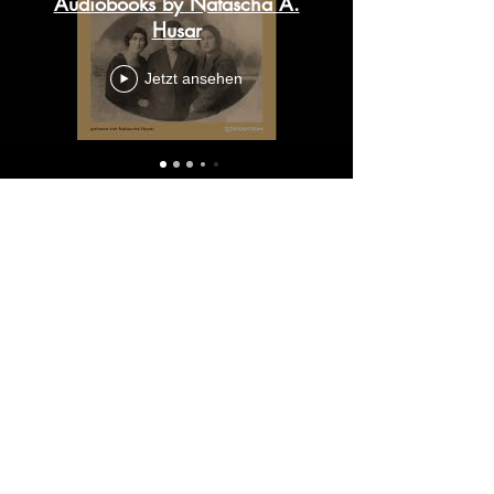
Audiobooks by Natascha A.
Husar
Jetzt ansehen
Adresse
Enzersdorferstrasse 13
2345 Brunn am Gebirge
Telefon