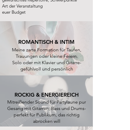
Art der Veranstaltung
euer Budget
ROMANTISCH & INTIM
Meine zarte Formation für Taufen,
Trauungen oder kleine Feiern.
Solo oder mit Klavier und Gitarre-
gefühlvoll und persönlich
ROCKIG &
ENERGIEREICH
Mitreißender Sound für Partylaune pur
Gesang mit Gitarren, Bass und Drums-
perfekt für Publikum, das richtig
abrocken will