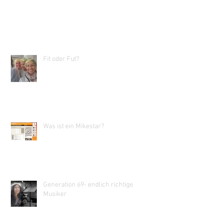
Fit oder Fut?
Was ist ein Mikestar?
Generation 69- endlich richtige
Musiker