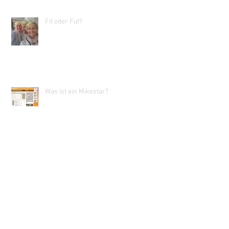
Fit oder Fut?
Was ist ein Mikestar?
Generation 69- endlich richtige
Musiker