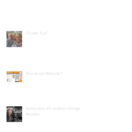
Fit oder Fut?
Was ist ein Mikestar?
Generation 69- endlich richtige
Musiker