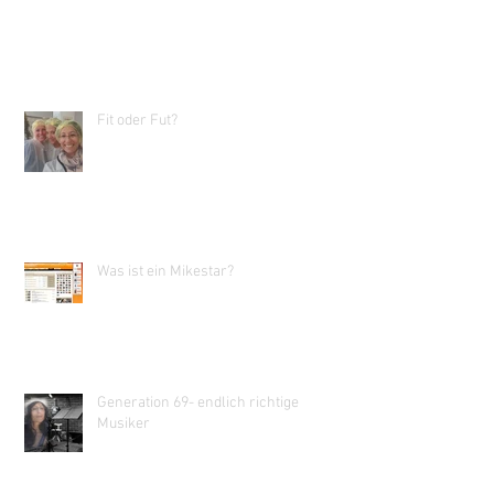
Fit oder Fut?
Was ist ein Mikestar?
Generation 69- endlich richtige
Musiker